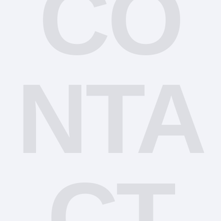
CO
NTA
CT