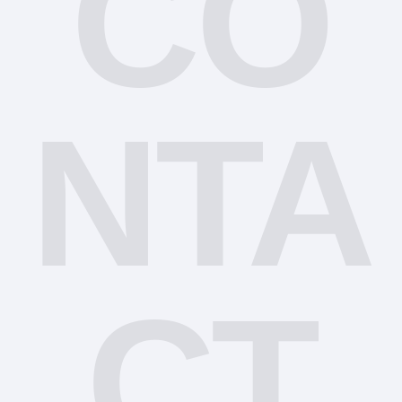
CO
NTA
CT