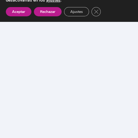
CT
desactivarlas en los
ajustes
.
Cerrar el banner de 
Aceptar
Rechazar
Ajustes
O