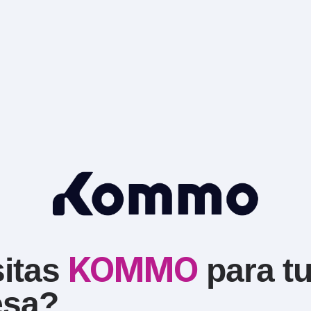
KOMMO
sitas
para t
esa?