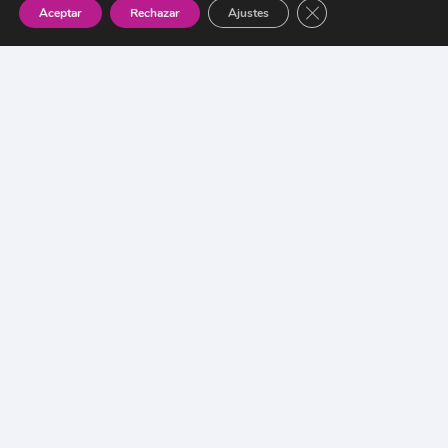
Cerrar el banner de 
Aceptar
Rechazar
Ajustes
¿Te ayudamos a
impulsar tu empresa?
CO
NTA